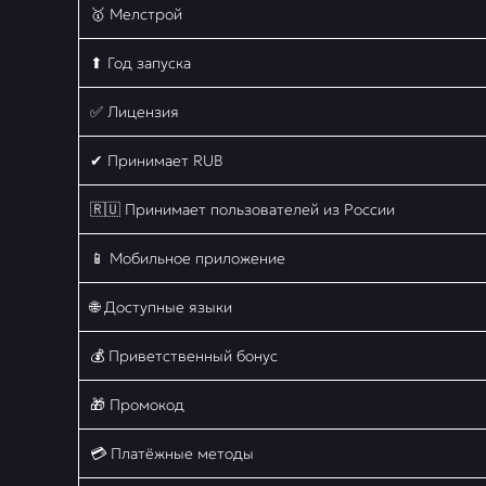
🥇 Мелстрой
⬆ Год запуска
✅ Лицензия
✔ Принимает RUB
🇷🇺 Принимает пользователей из России
📱 Мобильное приложение
🌐 Доступные языки
💰 Приветственный бонус
🎁 Промокод
💳 Платёжные методы