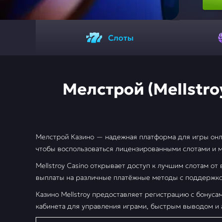
Слоты
Мелстрой (Mellstr
Мелстрой Казино — надежная платформа для игры онла
чтобы воспользоваться лицензированными слотами и 
Mellstroy Casino открывает доступ к лучшим слотам о
выплаты на различные платёжные методы с поддержко
Казино Mellstroy предоставляет регистрацию с бонус
кабинета для управления играми, быстрым выводом и