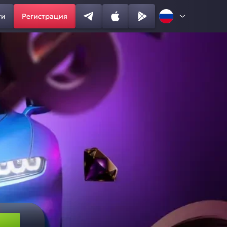
ти
Регистрация