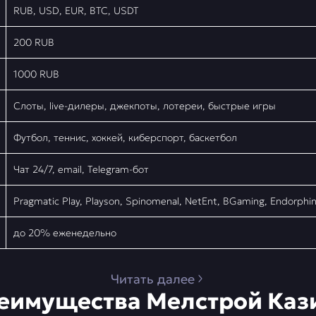
RUB, USD, EUR, BTC, USDT
200 RUB
1000 RUB
Слоты, live-дилеры, джекпоты, лотереи, быстрые игры
Футбол, теннис, хоккей, киберспорт, баскетбол
Чат 24/7, email, Telegram-бот
Pragmatic Play, Playson, Spinomenal, NetEnt, BGaming, Endorphi
до 20% еженедельно
Читать далее
еимущества Мелстрой Каз